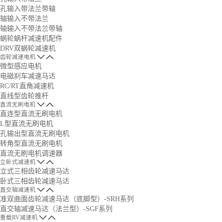
孔输入带法兰带轴
轴输入不带法兰
轴输入不带法兰带轴
蜗轮蜗杆减速机配件
DRV双蜗轮减速机
齿轮减速电机
微型感应电机
电磁刹车减速马达
RC/RT直角减速机
直线型齿轮推杆
直流无刷电机
直连型直流无刷电机
L型直流无刷电机
孔输出型直流无刷电机
转角型直流无刷电机
直流无刷电机调速器
立卧式减速机
立式三相齿轮减速马达
卧式三相齿轮减速马达
直交轴减速机
准双曲面齿轮减速马达（底脚型）-SRH系列
直交轴减速马达（法兰型）-SGF系列
重载RV减速机