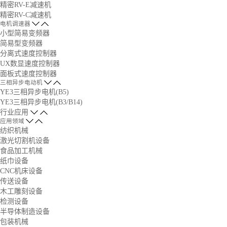
精密RV-E减速机
精密RV-C减速机
电机调速器
小型简易变频器
简易型变频器
分离式速度控制器
UX数显速度控制器
面板式速度控制器
三相异步电动机
YE3三相异步电机(B5)
YE3三相异步电机(B3/B14)
行业应用
应用领域
纺织机械
激光切割机设备
食品加工机械
纸巾设备
CNC机床设备
传送设备
木工雕刻设备
检测设备
半导体制造设备
包装机械