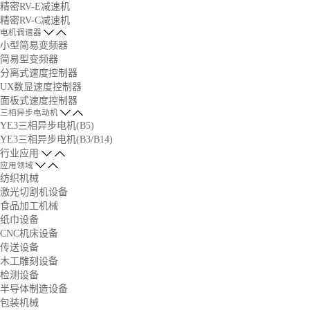
精密RV-E减速机
精密RV-C减速机
电机调速器
小型简易变频器
简易型变频器
分离式速度控制器
UX数显速度控制器
面板式速度控制器
三相异步电动机
YE3三相异步电机(B5)
YE3三相异步电机(B3/B14)
行业应用
应用领域
纺织机械
激光切割机设备
食品加工机械
纸巾设备
CNC机床设备
传送设备
木工雕刻设备
检测设备
半导体制造设备
包装机械