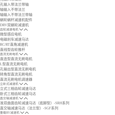
孔输入带法兰带轴
轴输入不带法兰
轴输入不带法兰带轴
蜗轮蜗杆减速机配件
DRV双蜗轮减速机
齿轮减速电机
微型感应电机
电磁刹车减速马达
RC/RT直角减速机
直线型齿轮推杆
直流无刷电机
直连型直流无刷电机
L型直流无刷电机
孔输出型直流无刷电机
转角型直流无刷电机
直流无刷电机调速器
立卧式减速机
立式三相齿轮减速马达
卧式三相齿轮减速马达
直交轴减速机
准双曲面齿轮减速马达（底脚型）-SRH系列
直交轴减速马达（法兰型）-SGF系列
重载RV减速机