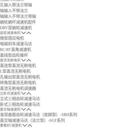
孔输入带法兰带轴
轴输入不带法兰
轴输入不带法兰带轴
蜗轮蜗杆减速机配件
DRV双蜗轮减速机
齿轮减速电机
微型感应电机
电磁刹车减速马达
RC/RT直角减速机
直线型齿轮推杆
直流无刷电机
直连型直流无刷电机
L型直流无刷电机
孔输出型直流无刷电机
转角型直流无刷电机
直流无刷电机调速器
立卧式减速机
立式三相齿轮减速马达
卧式三相齿轮减速马达
直交轴减速机
准双曲面齿轮减速马达（底脚型）-SRH系列
直交轴减速马达（法兰型）-SGF系列
重载RV减速机