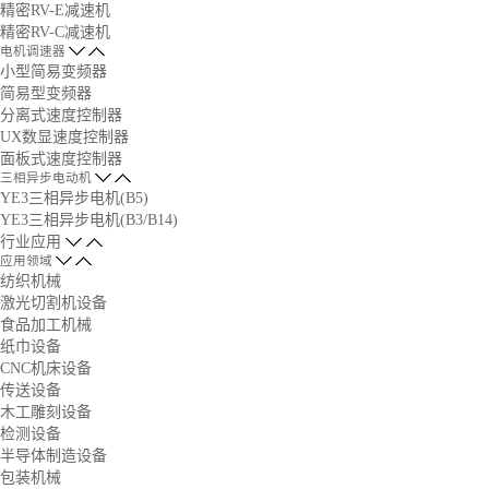
精密RV-E减速机
精密RV-C减速机
电机调速器
小型简易变频器
简易型变频器
分离式速度控制器
UX数显速度控制器
面板式速度控制器
三相异步电动机
YE3三相异步电机(B5)
YE3三相异步电机(B3/B14)
行业应用
应用领域
纺织机械
激光切割机设备
食品加工机械
纸巾设备
CNC机床设备
传送设备
木工雕刻设备
检测设备
半导体制造设备
包装机械