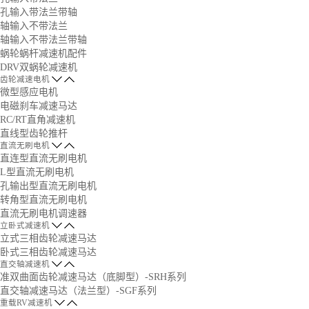
孔输入带法兰带轴
轴输入不带法兰
轴输入不带法兰带轴
蜗轮蜗杆减速机配件
DRV双蜗轮减速机
齿轮减速电机
微型感应电机
电磁刹车减速马达
RC/RT直角减速机
直线型齿轮推杆
直流无刷电机
直连型直流无刷电机
L型直流无刷电机
孔输出型直流无刷电机
转角型直流无刷电机
直流无刷电机调速器
立卧式减速机
立式三相齿轮减速马达
卧式三相齿轮减速马达
直交轴减速机
准双曲面齿轮减速马达（底脚型）-SRH系列
直交轴减速马达（法兰型）-SGF系列
重载RV减速机