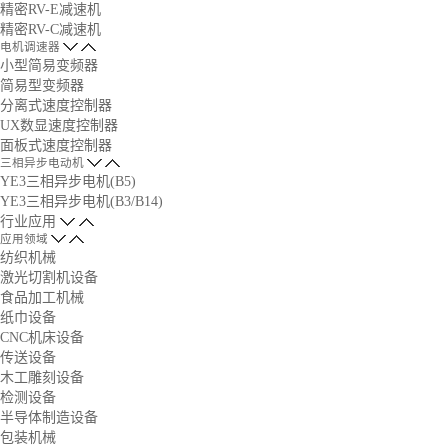
精密RV-E减速机
精密RV-C减速机
电机调速器
小型简易变频器
简易型变频器
分离式速度控制器
UX数显速度控制器
面板式速度控制器
三相异步电动机
YE3三相异步电机(B5)
YE3三相异步电机(B3/B14)
行业应用
应用领域
纺织机械
激光切割机设备
食品加工机械
纸巾设备
CNC机床设备
传送设备
木工雕刻设备
检测设备
半导体制造设备
包装机械