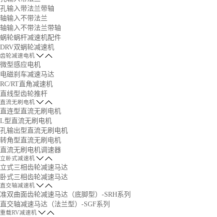
孔输入带法兰带轴
轴输入不带法兰
轴输入不带法兰带轴
蜗轮蜗杆减速机配件
DRV双蜗轮减速机
齿轮减速电机
微型感应电机
电磁刹车减速马达
RC/RT直角减速机
直线型齿轮推杆
直流无刷电机
直连型直流无刷电机
L型直流无刷电机
孔输出型直流无刷电机
转角型直流无刷电机
直流无刷电机调速器
立卧式减速机
立式三相齿轮减速马达
卧式三相齿轮减速马达
直交轴减速机
准双曲面齿轮减速马达（底脚型）-SRH系列
直交轴减速马达（法兰型）-SGF系列
重载RV减速机