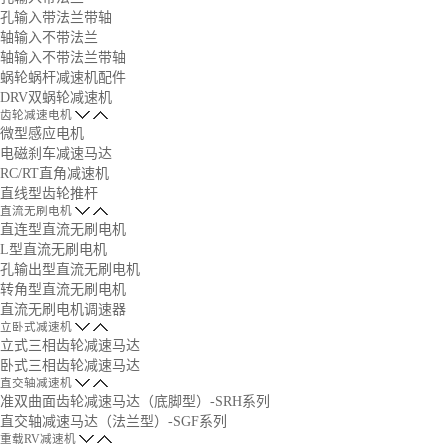
孔输入带法兰带轴
轴输入不带法兰
轴输入不带法兰带轴
蜗轮蜗杆减速机配件
DRV双蜗轮减速机
齿轮减速电机
微型感应电机
电磁刹车减速马达
RC/RT直角减速机
直线型齿轮推杆
直流无刷电机
直连型直流无刷电机
L型直流无刷电机
孔输出型直流无刷电机
转角型直流无刷电机
直流无刷电机调速器
立卧式减速机
立式三相齿轮减速马达
卧式三相齿轮减速马达
直交轴减速机
准双曲面齿轮减速马达（底脚型）-SRH系列
直交轴减速马达（法兰型）-SGF系列
重载RV减速机