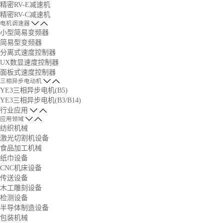
精密RV-E减速机
精密RV-C减速机
电机调速器
小型简易变频器
简易型变频器
分离式速度控制器
UX数显速度控制器
面板式速度控制器
三相异步电动机
YE3三相异步电机(B5)
YE3三相异步电机(B3/B14)
行业应用
应用领域
纺织机械
激光切割机设备
食品加工机械
纸巾设备
CNC机床设备
传送设备
木工雕刻设备
检测设备
半导体制造设备
包装机械