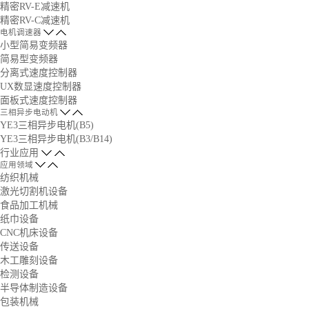
精密RV-E减速机
精密RV-C减速机
电机调速器
小型简易变频器
简易型变频器
分离式速度控制器
UX数显速度控制器
面板式速度控制器
三相异步电动机
YE3三相异步电机(B5)
YE3三相异步电机(B3/B14)
行业应用
应用领域
纺织机械
激光切割机设备
食品加工机械
纸巾设备
CNC机床设备
传送设备
木工雕刻设备
检测设备
半导体制造设备
包装机械