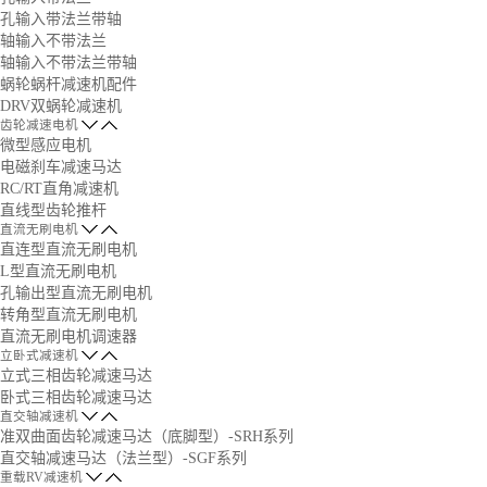
孔输入带法兰带轴
轴输入不带法兰
轴输入不带法兰带轴
蜗轮蜗杆减速机配件
DRV双蜗轮减速机
齿轮减速电机
微型感应电机
电磁刹车减速马达
RC/RT直角减速机
直线型齿轮推杆
直流无刷电机
直连型直流无刷电机
L型直流无刷电机
孔输出型直流无刷电机
转角型直流无刷电机
直流无刷电机调速器
立卧式减速机
立式三相齿轮减速马达
卧式三相齿轮减速马达
直交轴减速机
准双曲面齿轮减速马达（底脚型）-SRH系列
直交轴减速马达（法兰型）-SGF系列
重载RV减速机