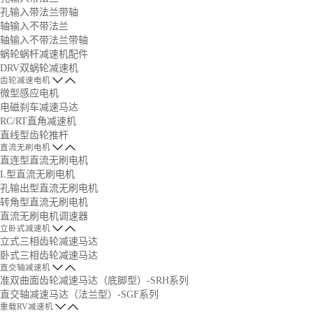
孔输入带法兰带轴
轴输入不带法兰
轴输入不带法兰带轴
蜗轮蜗杆减速机配件
DRV双蜗轮减速机
齿轮减速电机
微型感应电机
电磁刹车减速马达
RC/RT直角减速机
直线型齿轮推杆
直流无刷电机
直连型直流无刷电机
L型直流无刷电机
孔输出型直流无刷电机
转角型直流无刷电机
直流无刷电机调速器
立卧式减速机
立式三相齿轮减速马达
卧式三相齿轮减速马达
直交轴减速机
准双曲面齿轮减速马达（底脚型）-SRH系列
直交轴减速马达（法兰型）-SGF系列
重载RV减速机