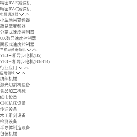
精密RV-E减速机
精密RV-C减速机
电机调速器
小型简易变频器
简易型变频器
分离式速度控制器
UX数显速度控制器
面板式速度控制器
三相异步电动机
YE3三相异步电机(B5)
YE3三相异步电机(B3/B14)
行业应用
应用领域
纺织机械
激光切割机设备
食品加工机械
纸巾设备
CNC机床设备
传送设备
木工雕刻设备
检测设备
半导体制造设备
包装机械