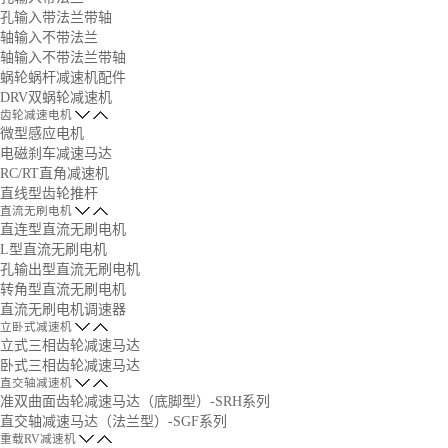
孔输入带法兰带轴
轴输入不带法兰
轴输入不带法兰带轴
蜗轮蜗杆减速机配件
DRV双蜗轮减速机
齿轮减速电机
微型感应电机
电磁刹车减速马达
RC/RT直角减速机
直线型齿轮推杆
直流无刷电机
直连型直流无刷电机
L型直流无刷电机
孔输出型直流无刷电机
转角型直流无刷电机
直流无刷电机调速器
立卧式减速机
立式三相齿轮减速马达
卧式三相齿轮减速马达
直交轴减速机
准双曲面齿轮减速马达（底脚型）-SRH系列
直交轴减速马达（法兰型）-SGF系列
重载RV减速机