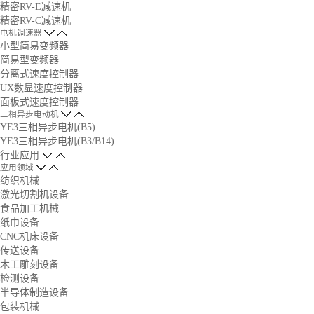
精密RV-E减速机
精密RV-C减速机
电机调速器
小型简易变频器
简易型变频器
分离式速度控制器
UX数显速度控制器
面板式速度控制器
三相异步电动机
YE3三相异步电机(B5)
YE3三相异步电机(B3/B14)
行业应用
应用领域
纺织机械
激光切割机设备
食品加工机械
纸巾设备
CNC机床设备
传送设备
木工雕刻设备
检测设备
半导体制造设备
包装机械