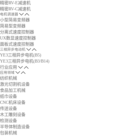
精密RV-E减速机
精密RV-C减速机
电机调速器
小型简易变频器
简易型变频器
分离式速度控制器
UX数显速度控制器
面板式速度控制器
三相异步电动机
YE3三相异步电机(B5)
YE3三相异步电机(B3/B14)
行业应用
应用领域
纺织机械
激光切割机设备
食品加工机械
纸巾设备
CNC机床设备
传送设备
木工雕刻设备
检测设备
半导体制造设备
包装机械