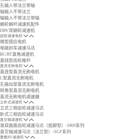
孔输入带法兰带轴
轴输入不带法兰
轴输入不带法兰带轴
蜗轮蜗杆减速机配件
DRV双蜗轮减速机
齿轮减速电机
微型感应电机
电磁刹车减速马达
RC/RT直角减速机
直线型齿轮推杆
直流无刷电机
直连型直流无刷电机
L型直流无刷电机
孔输出型直流无刷电机
转角型直流无刷电机
直流无刷电机调速器
立卧式减速机
立式三相齿轮减速马达
卧式三相齿轮减速马达
直交轴减速机
准双曲面齿轮减速马达（底脚型）-SRH系列
直交轴减速马达（法兰型）-SGF系列
重载RV减速机