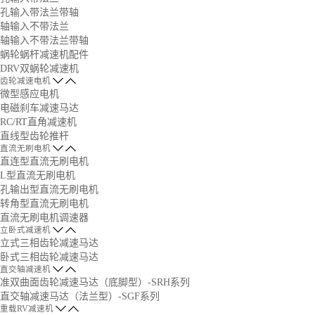
孔输入带法兰带轴
轴输入不带法兰
轴输入不带法兰带轴
蜗轮蜗杆减速机配件
DRV双蜗轮减速机
齿轮减速电机
微型感应电机
电磁刹车减速马达
RC/RT直角减速机
直线型齿轮推杆
直流无刷电机
直连型直流无刷电机
L型直流无刷电机
孔输出型直流无刷电机
转角型直流无刷电机
直流无刷电机调速器
立卧式减速机
立式三相齿轮减速马达
卧式三相齿轮减速马达
直交轴减速机
准双曲面齿轮减速马达（底脚型）-SRH系列
直交轴减速马达（法兰型）-SGF系列
重载RV减速机