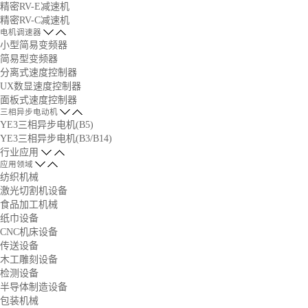
精密RV-E减速机
精密RV-C减速机
电机调速器
小型简易变频器
简易型变频器
分离式速度控制器
UX数显速度控制器
面板式速度控制器
三相异步电动机
YE3三相异步电机(B5)
YE3三相异步电机(B3/B14)
行业应用
应用领域
纺织机械
激光切割机设备
食品加工机械
纸巾设备
CNC机床设备
传送设备
木工雕刻设备
检测设备
半导体制造设备
包装机械