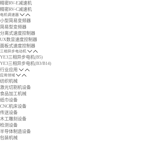
精密RV-E减速机
精密RV-C减速机
电机调速器
小型简易变频器
简易型变频器
分离式速度控制器
UX数显速度控制器
面板式速度控制器
三相异步电动机
YE3三相异步电机(B5)
YE3三相异步电机(B3/B14)
行业应用
应用领域
纺织机械
激光切割机设备
食品加工机械
纸巾设备
CNC机床设备
传送设备
木工雕刻设备
检测设备
半导体制造设备
包装机械