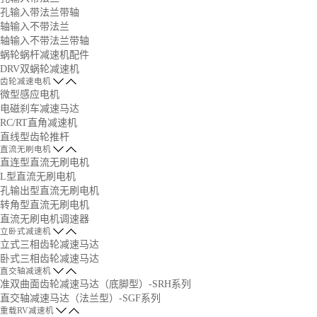
孔输入带法兰带轴
轴输入不带法兰
轴输入不带法兰带轴
蜗轮蜗杆减速机配件
DRV双蜗轮减速机
齿轮减速电机
微型感应电机
电磁刹车减速马达
RC/RT直角减速机
直线型齿轮推杆
直流无刷电机
直连型直流无刷电机
L型直流无刷电机
孔输出型直流无刷电机
转角型直流无刷电机
直流无刷电机调速器
立卧式减速机
立式三相齿轮减速马达
卧式三相齿轮减速马达
直交轴减速机
准双曲面齿轮减速马达（底脚型）-SRH系列
直交轴减速马达（法兰型）-SGF系列
重载RV减速机