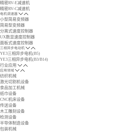
精密RV-E减速机
精密RV-C减速机
电机调速器
小型简易变频器
简易型变频器
分离式速度控制器
UX数显速度控制器
面板式速度控制器
三相异步电动机
YE3三相异步电机(B5)
YE3三相异步电机(B3/B14)
行业应用
应用领域
纺织机械
激光切割机设备
食品加工机械
纸巾设备
CNC机床设备
传送设备
木工雕刻设备
检测设备
半导体制造设备
包装机械