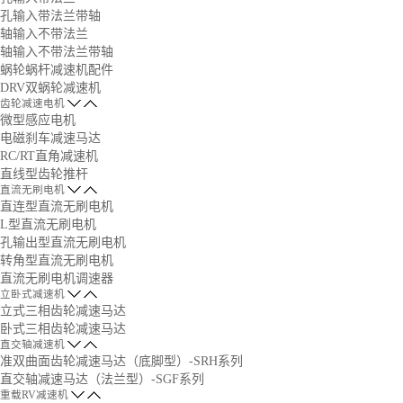
孔输入带法兰带轴
轴输入不带法兰
轴输入不带法兰带轴
蜗轮蜗杆减速机配件
DRV双蜗轮减速机
齿轮减速电机
微型感应电机
电磁刹车减速马达
RC/RT直角减速机
直线型齿轮推杆
直流无刷电机
直连型直流无刷电机
L型直流无刷电机
孔输出型直流无刷电机
转角型直流无刷电机
直流无刷电机调速器
立卧式减速机
立式三相齿轮减速马达
卧式三相齿轮减速马达
直交轴减速机
准双曲面齿轮减速马达（底脚型）-SRH系列
直交轴减速马达（法兰型）-SGF系列
重载RV减速机