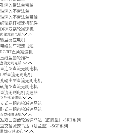
孔输入带法兰带轴
轴输入不带法兰
轴输入不带法兰带轴
蜗轮蜗杆减速机配件
DRV双蜗轮减速机
齿轮减速电机
微型感应电机
电磁刹车减速马达
RC/RT直角减速机
直线型齿轮推杆
直流无刷电机
直连型直流无刷电机
L型直流无刷电机
孔输出型直流无刷电机
转角型直流无刷电机
直流无刷电机调速器
立卧式减速机
立式三相齿轮减速马达
卧式三相齿轮减速马达
直交轴减速机
准双曲面齿轮减速马达（底脚型）-SRH系列
直交轴减速马达（法兰型）-SGF系列
重载RV减速机