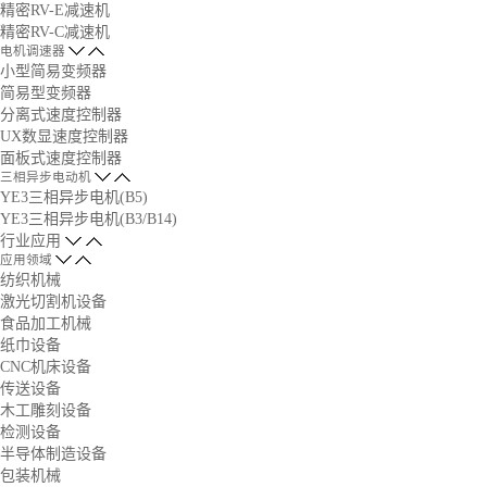
精密RV-E减速机
精密RV-C减速机
电机调速器
小型简易变频器
简易型变频器
分离式速度控制器
UX数显速度控制器
面板式速度控制器
三相异步电动机
YE3三相异步电机(B5)
YE3三相异步电机(B3/B14)
行业应用
应用领域
纺织机械
激光切割机设备
食品加工机械
纸巾设备
CNC机床设备
传送设备
木工雕刻设备
检测设备
半导体制造设备
包装机械