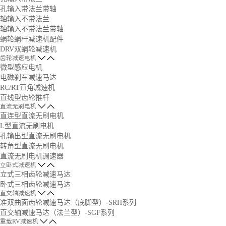
孔输入带法兰带轴
轴输入不带法兰
轴输入不带法兰带轴
蜗轮蜗杆减速机配件
DRV双蜗轮减速机
齿轮减速电机
微型感应电机
电磁刹车减速马达
RC/RT直角减速机
直线型齿轮推杆
直流无刷电机
直连型直流无刷电机
L型直流无刷电机
孔输出型直流无刷电机
转角型直流无刷电机
直流无刷电机调速器
立卧式减速机
立式三相齿轮减速马达
卧式三相齿轮减速马达
直交轴减速机
准双曲面齿轮减速马达（底脚型）-SRH系列
直交轴减速马达（法兰型）-SGF系列
重载RV减速机