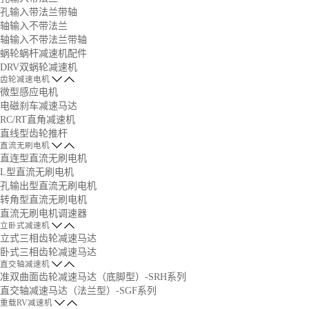
孔输入带法兰带轴
轴输入不带法兰
轴输入不带法兰带轴
蜗轮蜗杆减速机配件
DRV双蜗轮减速机
齿轮减速电机
微型感应电机
电磁刹车减速马达
RC/RT直角减速机
直线型齿轮推杆
直流无刷电机
直连型直流无刷电机
L型直流无刷电机
孔输出型直流无刷电机
转角型直流无刷电机
直流无刷电机调速器
立卧式减速机
立式三相齿轮减速马达
卧式三相齿轮减速马达
直交轴减速机
准双曲面齿轮减速马达（底脚型）-SRH系列
直交轴减速马达（法兰型）-SGF系列
重载RV减速机