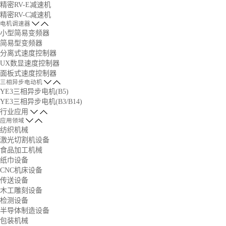
精密RV-E减速机
精密RV-C减速机
电机调速器
小型简易变频器
简易型变频器
分离式速度控制器
UX数显速度控制器
面板式速度控制器
三相异步电动机
YE3三相异步电机(B5)
YE3三相异步电机(B3/B14)
行业应用
应用领域
纺织机械
激光切割机设备
食品加工机械
纸巾设备
CNC机床设备
传送设备
木工雕刻设备
检测设备
半导体制造设备
包装机械