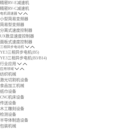
精密RV-E减速机
精密RV-C减速机
电机调速器
小型简易变频器
简易型变频器
分离式速度控制器
UX数显速度控制器
面板式速度控制器
三相异步电动机
YE3三相异步电机(B5)
YE3三相异步电机(B3/B14)
行业应用
应用领域
纺织机械
激光切割机设备
食品加工机械
纸巾设备
CNC机床设备
传送设备
木工雕刻设备
检测设备
半导体制造设备
包装机械