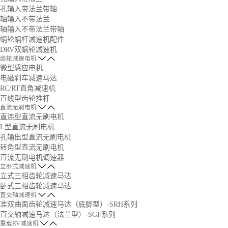
孔输入带法兰带轴
轴输入不带法兰
轴输入不带法兰带轴
蜗轮蜗杆减速机配件
DRV双蜗轮减速机
齿轮减速电机
微型感应电机
电磁刹车减速马达
RC/RT直角减速机
直线型齿轮推杆
直流无刷电机
直连型直流无刷电机
L型直流无刷电机
孔输出型直流无刷电机
转角型直流无刷电机
直流无刷电机调速器
立卧式减速机
立式三相齿轮减速马达
卧式三相齿轮减速马达
直交轴减速机
准双曲面齿轮减速马达（底脚型）-SRH系列
直交轴减速马达（法兰型）-SGF系列
重载RV减速机