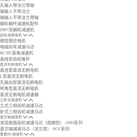
孔输入带法兰带轴
轴输入不带法兰
轴输入不带法兰带轴
蜗轮蜗杆减速机配件
DRV双蜗轮减速机
齿轮减速电机
微型感应电机
电磁刹车减速马达
RC/RT直角减速机
直线型齿轮推杆
直流无刷电机
直连型直流无刷电机
L型直流无刷电机
孔输出型直流无刷电机
转角型直流无刷电机
直流无刷电机调速器
立卧式减速机
立式三相齿轮减速马达
卧式三相齿轮减速马达
直交轴减速机
准双曲面齿轮减速马达（底脚型）-SRH系列
直交轴减速马达（法兰型）-SGF系列
重载RV减速机