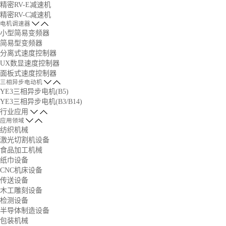
精密RV-E减速机
精密RV-C减速机
电机调速器
小型简易变频器
简易型变频器
分离式速度控制器
UX数显速度控制器
面板式速度控制器
三相异步电动机
YE3三相异步电机(B5)
YE3三相异步电机(B3/B14)
行业应用
应用领域
纺织机械
激光切割机设备
食品加工机械
纸巾设备
CNC机床设备
传送设备
木工雕刻设备
检测设备
半导体制造设备
包装机械