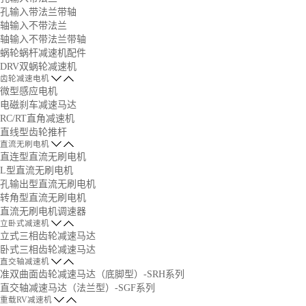
孔输入带法兰带轴
轴输入不带法兰
轴输入不带法兰带轴
蜗轮蜗杆减速机配件
DRV双蜗轮减速机
齿轮减速电机
微型感应电机
电磁刹车减速马达
RC/RT直角减速机
直线型齿轮推杆
直流无刷电机
直连型直流无刷电机
L型直流无刷电机
孔输出型直流无刷电机
转角型直流无刷电机
直流无刷电机调速器
立卧式减速机
立式三相齿轮减速马达
卧式三相齿轮减速马达
直交轴减速机
准双曲面齿轮减速马达（底脚型）-SRH系列
直交轴减速马达（法兰型）-SGF系列
重载RV减速机