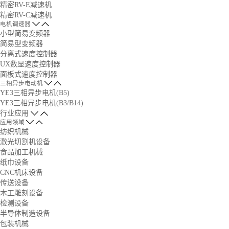
精密RV-E减速机
精密RV-C减速机
电机调速器
小型简易变频器
简易型变频器
分离式速度控制器
UX数显速度控制器
面板式速度控制器
三相异步电动机
YE3三相异步电机(B5)
YE3三相异步电机(B3/B14)
行业应用
应用领域
纺织机械
激光切割机设备
食品加工机械
纸巾设备
CNC机床设备
传送设备
木工雕刻设备
检测设备
半导体制造设备
包装机械