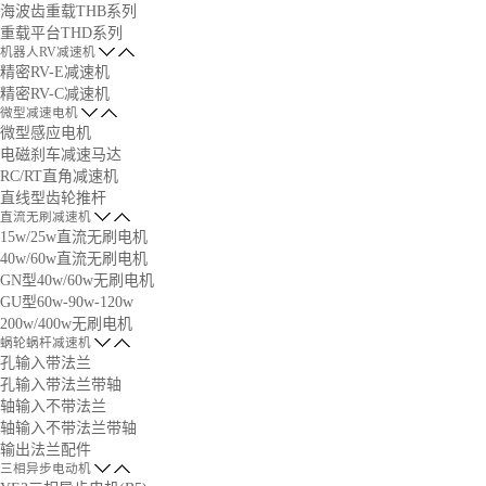
海波齿重载THB系列
重载平台THD系列
机器人RV减速机
精密RV-E减速机
精密RV-C减速机
微型减速电机
微型感应电机
电磁刹车减速马达
RC/RT直角减速机
直线型齿轮推杆
直流无刷减速机
15w/25w直流无刷电机
40w/60w直流无刷电机
GN型40w/60w无刷电机
GU型60w-90w-120w
200w/400w无刷电机
蜗轮蜗杆减速机
孔输入带法兰
孔输入带法兰带轴
轴输入不带法兰
轴输入不带法兰带轴
输出法兰配件
三相异步电动机